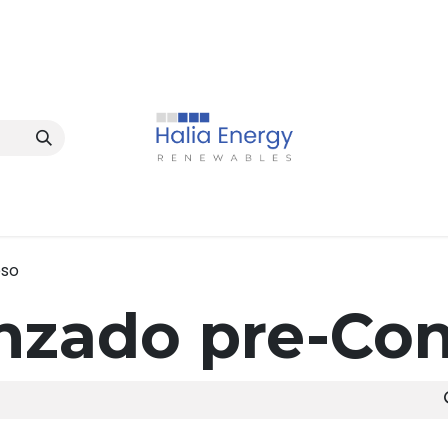
eso
nzado pre-Co